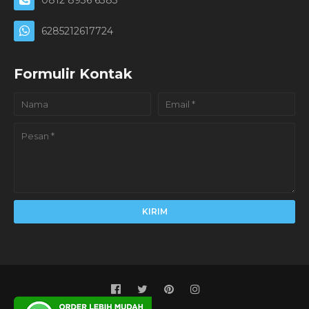
0812 8936 6383
6285212617724
Formulir Kontak