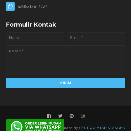
6285212617724
Formulir Kontak
Created By
SoraTemplates
| Distributed By
CENTRAL ATAP SPANDEK