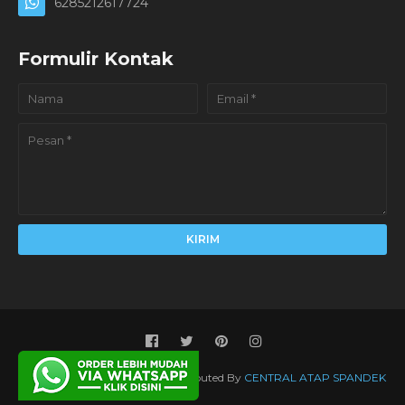
6285212617724
Formulir Kontak
Created By
SoraTemplates
| Distributed By
CENTRAL ATAP SPANDEK