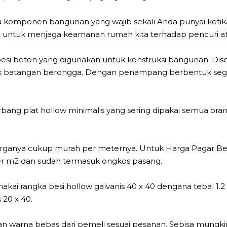
u komponen bangunan yang wajib sekali Anda punyai ket
i untuk menjaga keamanan rumah kita terhadap pencuri ata
 besi beton yang digunakan untuk konstruksi bangunan. Dis
k batangan berongga. Dengan penampang berbentuk segi e
bang plat hollow minimalis yang sering dipakai semua or
rganya cukup murah per meternya. Untuk Harga Pagar Besi
per m2 dan sudah termasuk ongkos pasang.
kai rangka besi hollow galvanis 40 x 40 dengana tebal 1.
 20 x 40.
n warna bebas dari pemeli sesuai pesanan. Sebisa mungki