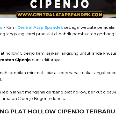
jo
- Kami
Central Atap Spandek
sebagai website penjualan
f yang langsung kami produksi di pabrik pembuatan gerbang
at hollow Cipenjo kami sajikan langsung untuk anda khus
matan Cipenjo
dan sekitarnya.
mah tampilan minimalis biasa sederhana, maka sangat coco
.
ebih lanjut mengenai gerbang plat hollow, berikut dibawah
ecamatan Cipenjo Bogor Indonesia.
NG PLAT HOLLOW CIPENJO TERBARU