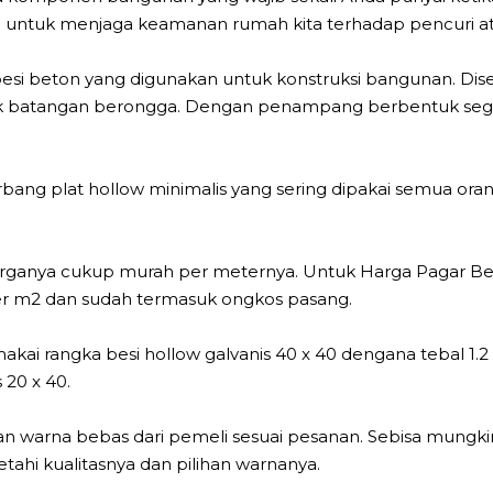
i untuk menjaga keamanan rumah kita terhadap pencuri ata
 besi beton yang digunakan untuk konstruksi bangunan. Dis
k batangan berongga. Dengan penampang berbentuk segi e
bang plat hollow minimalis yang sering dipakai semua or
rganya cukup murah per meternya. Untuk Harga Pagar Besi
per m2 dan sudah termasuk ongkos pasang.
kai rangka besi hollow galvanis 40 x 40 dengana tebal 1.
 20 x 40.
n warna bebas dari pemeli sesuai pesanan. Sebisa mungki
ahi kualitasnya dan pilihan warnanya.