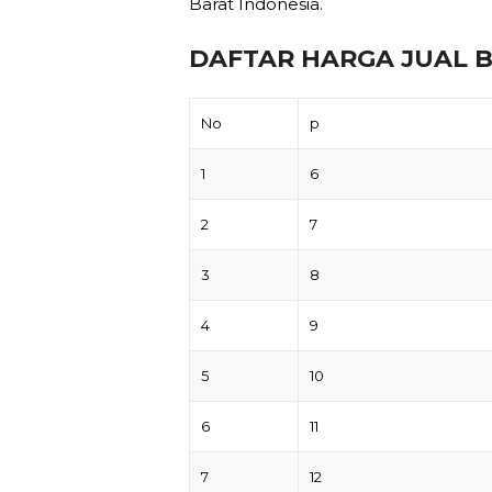
Barat Indonesia.
DAFTAR HARGA JUAL B
No
p
1
6
2
7
3
8
4
9
5
10
6
11
7
12