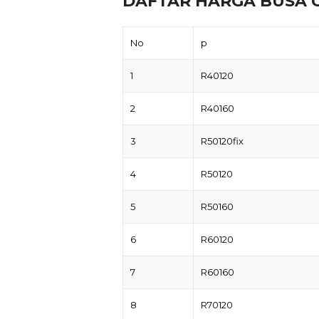
DAFTAR HARGA BUSA 
No
p
1
R40120
2
R40160
3
R50120fix
4
R50120
5
R50160
6
R60120
7
R60160
8
R70120