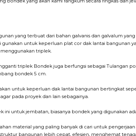
tang bondek yang akan kami rangkum secara ringkas dan j
unan yang terbuat dari bahan galvanis dan galvalum yang
di gunakan untuk keperluan plat cor dak lantai bangunan ya
i menggunakan triplek.
ngganti triplek Bondek juga berfungsi sebagai Tulangan p
mbang bondek 5 cm.
nakan untuk keperluan dak lantai bangunan bertingkat sep
pagar pada proyek dan lain sebagainya.
ini untuk jembatan, biasanya bondek yang digunakan ad
bahan material yang paling banyak di cari untuk pengerjaan 
uktur bangunan lebih cepat, efesien, menghemat tenaga