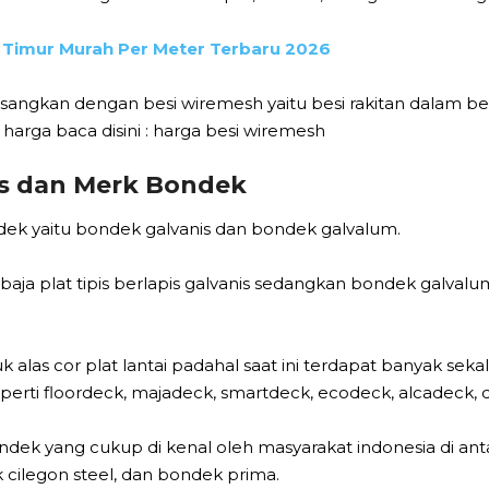
 Timur Murah Per Meter Terbaru 2026
angkan dengan besi wiremesh yaitu besi rakitan dalam b
 harga baca disini : harga besi wiremesh
is dan Merk Bondek
ndek yaitu bondek galvanis dan bondek galvalum.
baja plat tipis berlapis galvanis sedangkan bondek galval
las cor plat lantai padahal saat ini terdapat banyak sek
erti floordeck, majadeck, smartdeck, ecodeck, alcadeck,
ndek yang cukup di kenal oleh masyarakat indonesia di ant
cilegon steel, dan bondek prima.