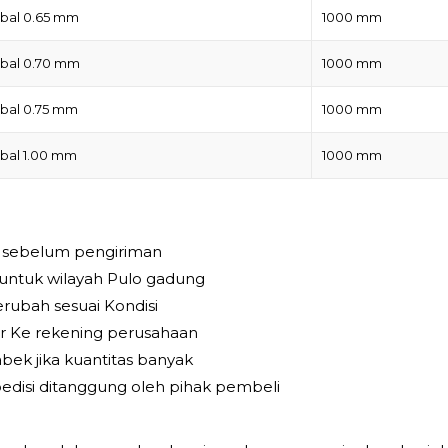
bal 0.65 mm
1000 mm
ebal 0.70 mm
1000 mm
bal 0.75 mm
1000 mm
bal 1.00 mm
1000 mm
i sebelum pengiriman
 untuk wilayah Pulo gadung
rubah sesuai Kondisi
r Ke rekening perusahaan
bek jika kuantitas banyak
edisi ditanggung oleh pihak pembeli