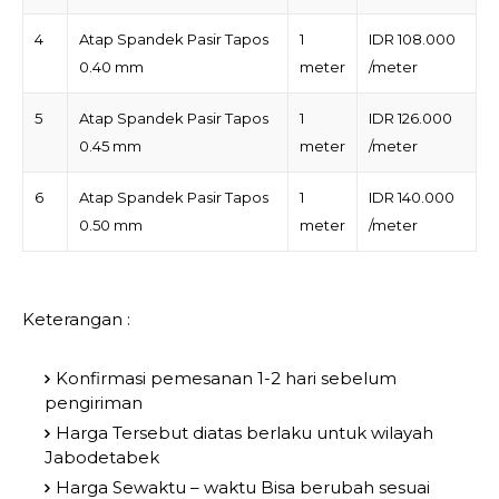
4
Atap Spandek Pasir Tapos
1
IDR 108.000
0.40 mm
meter
/meter
5
Atap Spandek Pasir Tapos
1
IDR 126.000
0.45 mm
meter
/meter
6
Atap Spandek Pasir Tapos
1
IDR 140.000
0.50 mm
meter
/meter
Keterangan :
Konfirmasi pemesanan 1-2 hari sebelum
pengiriman
Harga Tersebut diatas berlaku untuk wilayah
Jabodetabek
Harga Sewaktu – waktu Bisa berubah sesuai