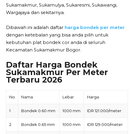
Sukamakmur, Sukamulya, Sukaresmi, Sukawangi,
Wargajaya dan sekitarnya.
Dibawah ini adalah daftar
harga bondek per meter
dengan ketebalan yang bisa anda pilih untuk
kebutuhan plat bondek cor anda di seluruh
Kecamatan Sukamakmur Bogor.
Daftar Harga Bondek
Sukamakmur Per Meter
Terbaru 2026
No
Nama
Lebar
Harga
1
Bondek 0.60 mm
1000 mm
IDR 121.000/meter
2
Bondek 0.65 mm
1000 mm
IDR 129.000/meter