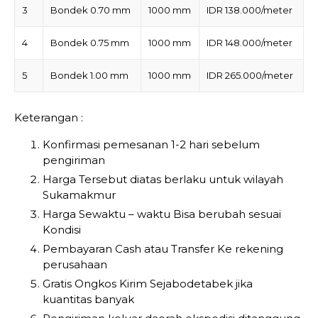
3
Bondek 0.70 mm
1000 mm
IDR 138.000/meter
4
Bondek 0.75 mm
1000 mm
IDR 148.000/meter
5
Bondek 1.00 mm
1000 mm
IDR 265.000/meter
Keterangan :
Konfirmasi pemesanan 1-2 hari sebelum
pengiriman
Harga Tersebut diatas berlaku untuk wilayah
Sukamakmur
Harga Sewaktu – waktu Bisa berubah sesuai
Kondisi
Pembayaran Cash atau Transfer Ke rekening
perusahaan
Gratis Ongkos Kirim Sejabodetabek jika
kuantitas banyak