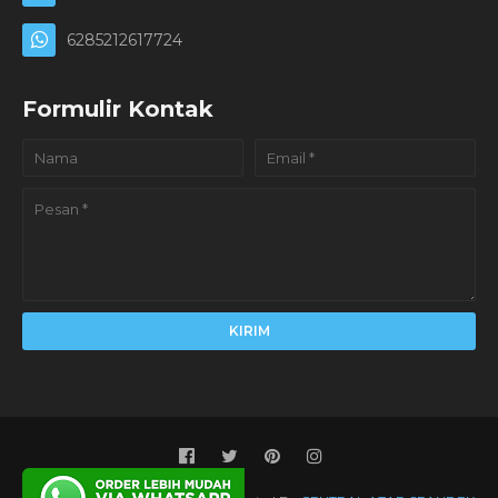
6285212617724
Formulir Kontak