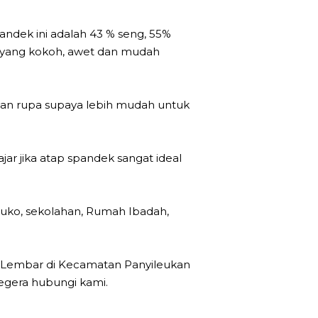
dek ini adalah 43 % seng, 55%
p yang kokoh, awet dan mudah
kian rupa supaya lebih mudah untuk
ar jika atap spandek sangat ideal
 ruko, sekolahan, Rumah Ibadah,
 Lembar di Kecamatan Panyileukan
egera hubungi kami.