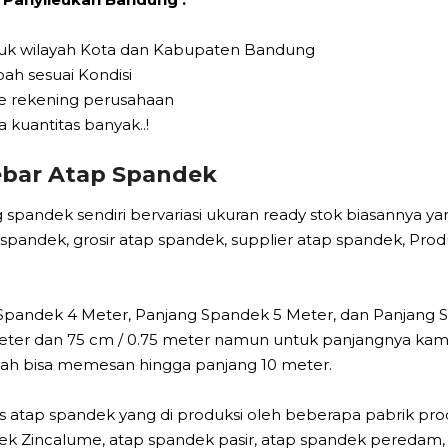
ntuk wilayah Kota dan Kabupaten Bandung
ah sesuai Kondisi
Ke rekening perusahaan
 kuantitas banyak..!
ebar Atap Spandek
spandek sendiri bervariasi ukuran ready stok biasannya ya
p spandek, grosir atap spandek, supplier atap spandek, Pr
Spandek 4 Meter, Panjang Spandek 5 Meter, dan Panjang S
eter dan 75 cm / 0.75 meter namun untuk panjangnya kami
ah bisa memesan hingga panjang 10 meter.
nis atap spandek yang di produksi oleh beberapa pabrik pr
k Zincalume, atap spandek pasir, atap spandek peredam, at