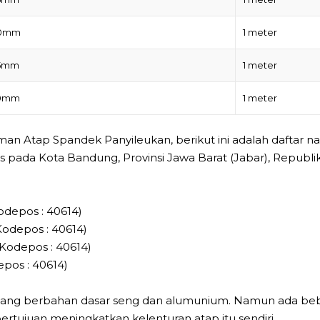
40mm
1 meter
45mm
1 meter
50mm
1 meter
n Atap Spandek Panyileukan, berikut ini adalah daftar 
pada Kota Bandung, Provinsi Jawa Barat (Jabar), Republi
odepos : 40614)
Kodepos : 40614)
Kodepos : 40614)
pos : 40614)
yang berbahan dasar seng dan alumunium. Namun ada be
tujuan meningkatkan kelenturan atap itu sendiri.