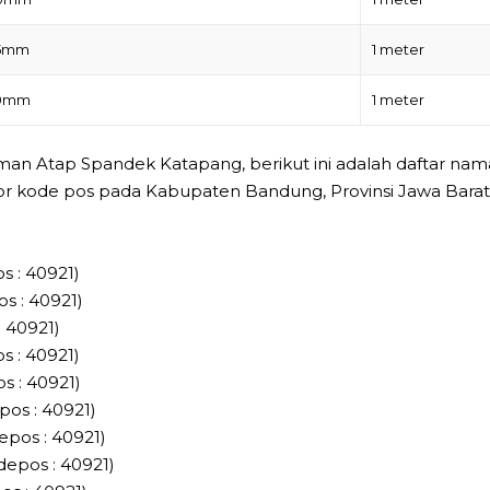
45mm
1 meter
50mm
1 meter
n Atap Spandek Katapang, berikut ini adalah daftar nam
kode pos pada Kabupaten Bandung, Provinsi Jawa Barat (
s : 40921)
s : 40921)
 40921)
s : 40921)
s : 40921)
os : 40921)
pos : 40921)
epos : 40921)