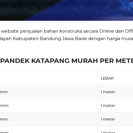
 website penjualan bahan konstruksi secara Online dan Of
layah Kabupaten Bandung Jawa Barat dengan harga murah
SPANDEK KATAPANG MURAH PER METE
LEBAR
25mm
1 meter
30mm
1 meter
35mm
1 meter
40mm
1 meter