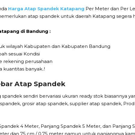
Anda
Harga Atap Spandek Katapang
Per Meter dan Per L
 memerlukan atap spandek untuk daerah Katapang segera 
tapang di Bandung :
untuk wilayah Kabupaten dan Kabupaten Bandung
ah sesuai Kondisi
Ke rekening perusahaan
 kuantitas banyak..!
ebar Atap Spandek
spandek sendiri bervariasi ukuran ready stok biasannya ya
p spandek, grosir atap spandek, supplier atap spandek, Pr
Spandek 4 Meter, Panjang Spandek 5 Meter, dan Panjang S
eter dan 75 cm / 0.75 meter namun untuk panjangnya kami