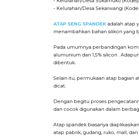
- Kelurahan/Desa Sukamukti (Kodepo
- Kelurahan/Desa Sekarwangi (Kode
ATAP SENG SPANDEK
adalah atap 
menambahkan bahan silikon yang ber
Pada umumnya perbandingan komposi
alumunium dan 1,5% silicon . Adap
dibentuk.
Selain itu, permukaan atap bagian 
dicat.
Dengan begitu proses pengecatannya 
dan cocok digunakan dalam berbag
Atap spandek biasanya diaplikasikan
atap pabrik, gudang, ruko, mall, dan l