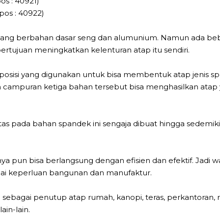
s : 40921)
pos : 40922)
yang berbahan dasar seng dan alumunium. Namun ada be
tujuan meningkatkan kelenturan atap itu sendiri.
si yang digunakan untuk bisa membentuk atap jenis span
un campuran ketiga bahan tersebut bisa menghasilkan ata
atas pada bahan spandek ini sengaja dibuat hingga sedemi
pun bisa berlangsung dengan efisien dan efektif. Jadi waj
ai keperluan bangunan dan manufaktur.
 sebagai penutup atap rumah, kanopi, teras, perkantoran,
ain-lain.