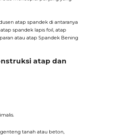
odusen atap spandek di antaranya
ap spandek lapis foil, atap
nsparan atau atap Spandek Bening
nstruksi atap dan
malis.
genteng tanah atau beton,