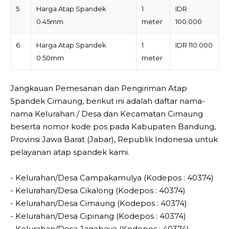
5
Harga Atap Spandek
1
IDR
0.45mm
meter
100.000
6
Harga Atap Spandek
1
IDR 110.000
0.50mm
meter
Jangkauan Pemesanan dan Pengiriman Atap
Spandek Cimaung, berikut ini adalah daftar nama-
nama Kelurahan / Desa dan Kecamatan Cimaung
beserta nomor kode pos pada Kabupaten Bandung,
Provinsi Jawa Barat (Jabar), Republik Indonesia untuk
pelayanan atap spandek kami.
- Kelurahan/Desa Campakamulya (Kodepos : 40374)
- Kelurahan/Desa Cikalong (Kodepos : 40374)
- Kelurahan/Desa Cimaung (Kodepos : 40374)
- Kelurahan/Desa Cipinang (Kodepos : 40374)
- Kelurahan/Desa Jagabaya (Kodepos : 40374)