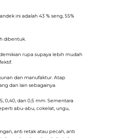
dek ini adalah 43 % seng, 55%
h dibentuk.
sedemikian rupa supaya lebih mudah
ktif.
ngunan dan manufaktur. Atap
ang dan lain sebagainya.
35, 0,40, dan 0,5 mm. Sementara
perti abu-abu, cokelat, ungu,
ngan, anti retak atau pecah, anti