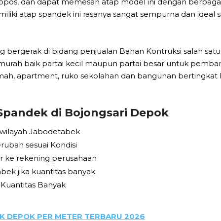
keropos, dan dapat memesan atap model ini dengan berbaga
iliki atap spandek ini rasanya sangat sempurna dan ideal
ang bergerak di bidang penjualan Bahan Kontruksi salah s
rmurah baik partai kecil maupun partai besar untuk pe
mah, apartment, ruko sekolahan dan bangunan bertingkat l
Spandek di Bojongsari Depok
 wilayah Jabodetabek
rubah sesuai Kondisi
r ke rekening perusahaan
bek jika kuantitas banyak
 Kuantitas Banyak
K DEPOK PER METER TERBARU 2026