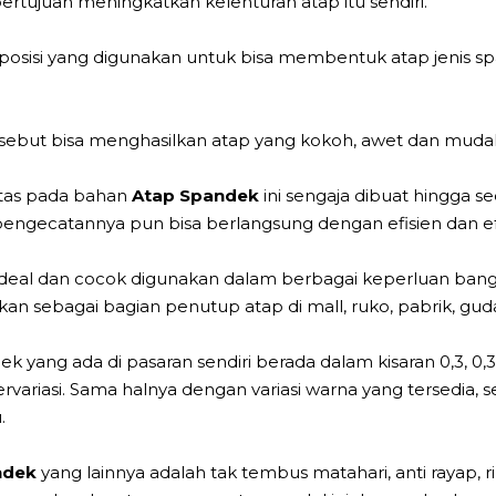
tujuan meningkatkan kelenturan atap itu sendiri.
si yang digunakan untuk bisa membentuk atap jenis span
ebut bisa menghasilkan atap yang kokoh, awet dan muda
atas pada bahan
Atap Spandek
ini sengaja dibuat hingga 
pengecatannya pun bisa berlangsung dengan efisien dan efe
t ideal dan cocok digunakan dalam berbagai keperluan ba
an sebagai bagian penutup atap di mall, ruko, pabrik, gud
 yang ada di pasaran sendiri berada dalam kisaran 0,3, 0,
ariasi. Sama halnya dengan variasi warna yang tersedia, se
.
ndek
yang lainnya adalah tak tembus matahari, anti rayap, ri