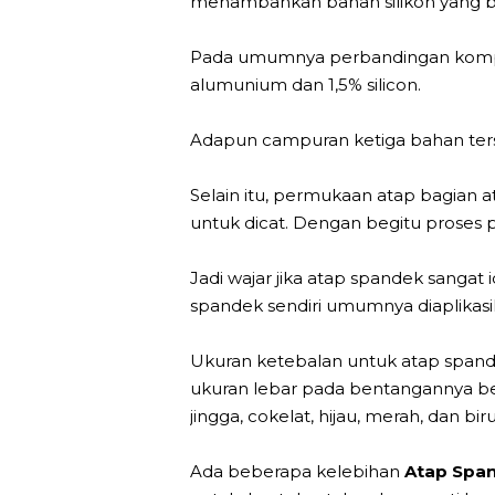
menambahkan bahan silikon yang ber
Pada umumnya perbandingan komposi
alumunium dan 1,5% silicon.
Adapun campuran ketiga bahan ters
Selain itu, permukaan atap bagian 
untuk dicat. Dengan begitu proses 
Jadi wajar jika atap spandek sanga
spandek sendiri umumnya diaplikasik
Ukuran ketebalan untuk atap spandek
ukuran lebar pada bentangannya berv
jingga, cokelat, hijau, merah, dan biru
Ada beberapa kelebihan
Atap Spa