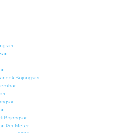
ngsari
ari
ri
andek Bojongsari
 Lembar
ari
ongsari
ri
i Bojongsari
ri Per Meter