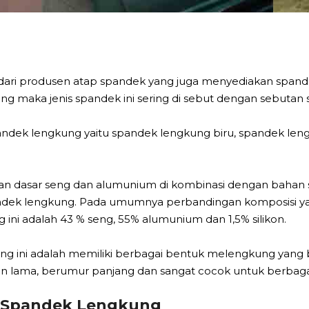
 dari produsen atap spandek yang juga menyediakan span
g maka jenis spandek ini sering di sebut dengan sebutan
andek lengkung yaitu spandek lengkung biru, spandek le
an dasar seng dan alumunium di kombinasi dengan bahan s
ndek lengkung. Pada umumnya perbandingan komposisi ya
ni adalah 43 % seng, 55% alumunium dan 1,5% silikon.
ng ini adalah memiliki berbagai bentuk melengkung yang b
ahan lama, berumur panjang dan sangat cocok untuk berbaga
p Spandek Lengkung