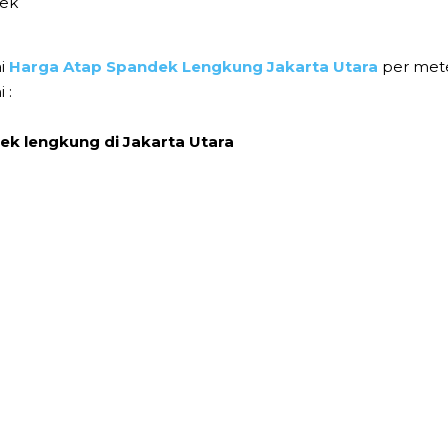
bek
ai
Harga Atap Spandek Lengkung Jakarta Utara
per mete
 :
k lengkung di Jakarta Utara