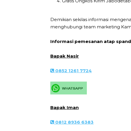
Gratis Ongkos Kirim Jabodeta
Demikian sekilas informasi mengen
menghubungi team marketing Kami
Informasi pemesanan atap spande
Bapak Nasir
0852 1261 7724
Bapak Iman
0812 8936 6383